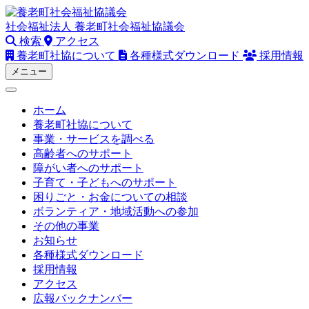
Skip
to
社会福祉法人
養老町社会福祉協議会
content
検索
アクセス
養老町社協について
各種様式ダウンロード
採用情報
メニュー
ホーム
養老町社協について
事業・サービスを調べる
高齢者へのサポート
障がい者へのサポート
子育て・子どもへのサポート
困りごと・お金についての相談
ボランティア・地域活動への参加
その他の事業
お知らせ
各種様式ダウンロード
採用情報
アクセス
広報バックナンバー