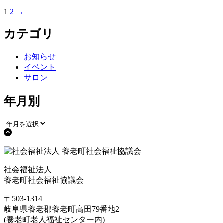
1
2
→
投
稿
カテゴリ
の
お知らせ
ペ
イベント
ー
サロン
ジ
年月別
送
り
社会福祉法人
養老町社会福祉協議会
〒503-1314
岐阜県養老郡養老町高田79番地2
(養老町老人福祉センター内)