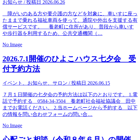
お知らせ
/ 投稿日 2026.06.26
障がいのある方や要介護の方などを対象に、車いすに座っ
たままで乗れる福祉車両を使って、通院や外出を支援する有
償サービスです。 養老町に住所があり、普段から車いす
や歩行器を利用するため、公共交通機関（…
No Image
2026.7.1開催のひよこハウス七夕会 受
付予約方法
イベント
、
お知らせ
、
サロン
/ 投稿日 2026.06.15
７月１日開催の七夕会の予約方法は以下のとおりです。 1.電
話で予約する 0584-34-3504 養老町社会福祉協議会 田中
までお電話ください。 2.当ホームページから予約する 以下
の情報を問い合わせフォームの問い合…
No Image
心配ごと相談（令和８年６月）の開催