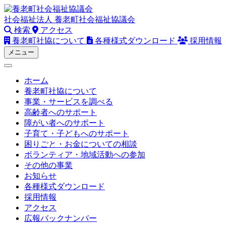
Skip
to
社会福祉法人
養老町社会福祉協議会
content
検索
アクセス
養老町社協について
各種様式ダウンロード
採用情報
メニュー
ホーム
養老町社協について
事業・サービスを調べる
高齢者へのサポート
障がい者へのサポート
子育て・子どもへのサポート
困りごと・お金についての相談
ボランティア・地域活動への参加
その他の事業
お知らせ
各種様式ダウンロード
採用情報
アクセス
広報バックナンバー