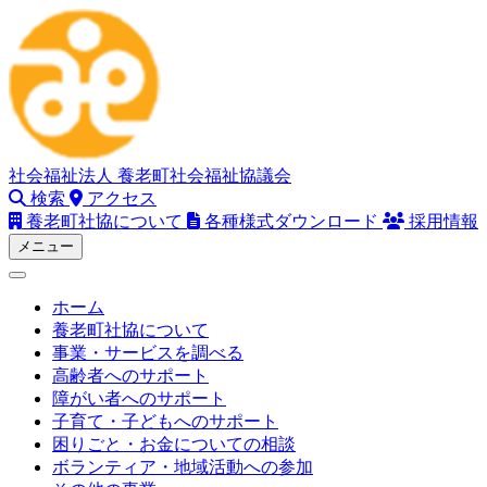
Skip
to
content
社会福祉法人
養老町社会福祉協議会
検索
アクセス
養老町社協について
各種様式ダウンロード
採用情報
メニュー
ホーム
養老町社協について
事業・サービスを調べる
高齢者へのサポート
障がい者へのサポート
子育て・子どもへのサポート
困りごと・お金についての相談
ボランティア・地域活動への参加