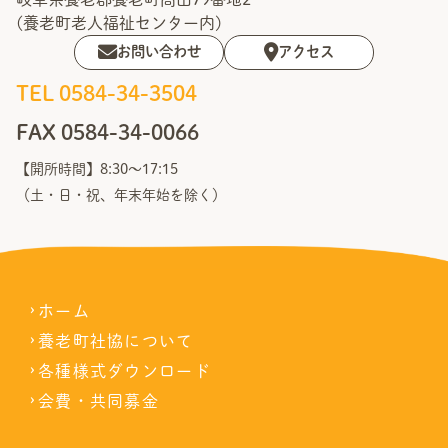
各
種
(養老町老人福祉センター内)
様
お問い合わせ
アクセス
式
ダ
ウ
TEL 0584-34-3504
ン
ロ
FAX 0584-34-0066
ー
ド
【開所時間】8:30〜17:15
採
（土・日・祝、年末年始を除く）
用
情
報
ア
ク
ホーム
セ
ス
養老町社協について
各種様式ダウンロード
広
報
会費・共同募金
バ
ッ
ク