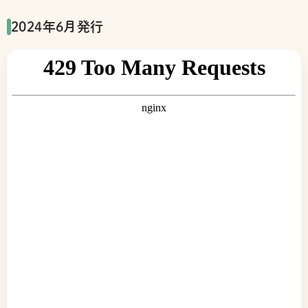
つ
い
2024年6月発行
て
事
業・
サ
ー
ビ
ス
を
調
べ
る
高
齢
者
へ
の
サ
ポ
ー
ト
障
が
い
者