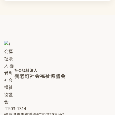
談
ボ
ラ
ン
テ
ィ
ア・
地
域
活
動
へ
の
参
加
そ
の
社会福祉法人
他
の
養老町社会福祉協議会
事
業
お
知
ら
せ
〒503-1314
岐阜県養老郡養老町高田79番地2