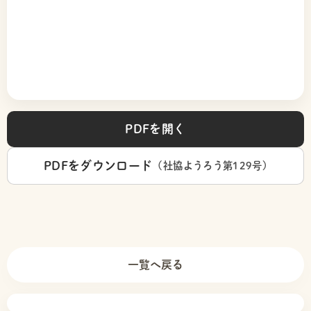
へ
の
サ
ポ
ー
ト
子
育
て・
子
ど
も
PDFを開く
へ
の
サ
ポ
PDFをダウンロード
(社協ようろう第129号)
ー
ト
困
り
ご
と・
お
金
に
一覧へ戻る
つ
い
て
の
相