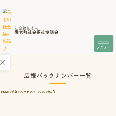
Skip
to
content
社会福祉法人
養老町社会福祉協議会
メニュー
ホ
広報バックナンバー一覧
ー
ム
HOME
>
広報バックナンバー
>
2024年6月
養
老
町
社
協
に