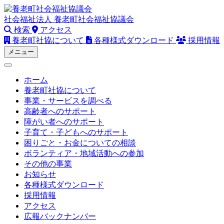
Skip
to
社会福祉法人
養老町社会福祉協議会
content
検索
アクセス
養老町社協について
各種様式ダウンロード
採用情報
メニュー
ホーム
養老町社協について
事業・サービスを調べる
高齢者へのサポート
障がい者へのサポート
子育て・子どもへのサポート
困りごと・お金についての相談
ボランティア・地域活動への参加
その他の事業
お知らせ
各種様式ダウンロード
採用情報
アクセス
広報バックナンバー