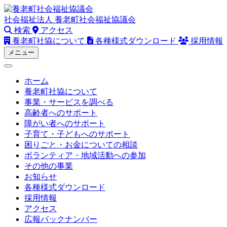
Skip
to
社会福祉法人
養老町社会福祉協議会
content
検索
アクセス
養老町社協について
各種様式ダウンロード
採用情報
メニュー
ホーム
養老町社協について
事業・サービスを調べる
高齢者へのサポート
障がい者へのサポート
子育て・子どもへのサポート
困りごと・お金についての相談
ボランティア・地域活動への参加
その他の事業
お知らせ
各種様式ダウンロード
採用情報
アクセス
広報バックナンバー