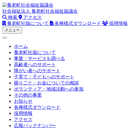
Skip
to
社会福祉法人
養老町社会福祉協議会
content
検索
アクセス
養老町社協について
各種様式ダウンロード
採用情報
メニュー
ホーム
養老町社協について
事業・サービスを調べる
高齢者へのサポート
障がい者へのサポート
子育て・子どもへのサポート
困りごと・お金についての相談
ボランティア・地域活動への参加
その他の事業
お知らせ
各種様式ダウンロード
採用情報
アクセス
広報バックナンバー