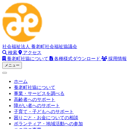
Skip
to
content
社会福祉法人
養老町社会福祉協議会
検索
アクセス
養老町社協について
各種様式ダウンロード
採用情報
メニュー
ホーム
養老町社協について
事業・サービスを調べる
高齢者へのサポート
障がい者へのサポート
子育て・子どもへのサポート
困りごと・お金についての相談
ボランティア・地域活動への参加