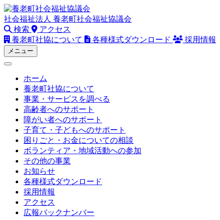
Skip
to
社会福祉法人
養老町社会福祉協議会
content
検索
アクセス
養老町社協について
各種様式ダウンロード
採用情報
メニュー
ホーム
養老町社協について
事業・サービスを調べる
高齢者へのサポート
障がい者へのサポート
子育て・子どもへのサポート
困りごと・お金についての相談
ボランティア・地域活動への参加
その他の事業
お知らせ
各種様式ダウンロード
採用情報
アクセス
広報バックナンバー